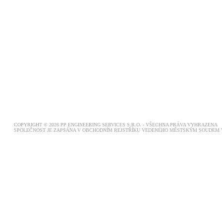
COPYRIGHT © 2026 PP ENGINEERING SERVICES S.R.O. - VŠECHNA PRÁVA VYHRAZENA
SPOLEČNOST JE ZAPSÁNA V OBCHODNÍM REJSTŘÍKU VEDENÉHO MĚSTSKÝM SOUDEM V P