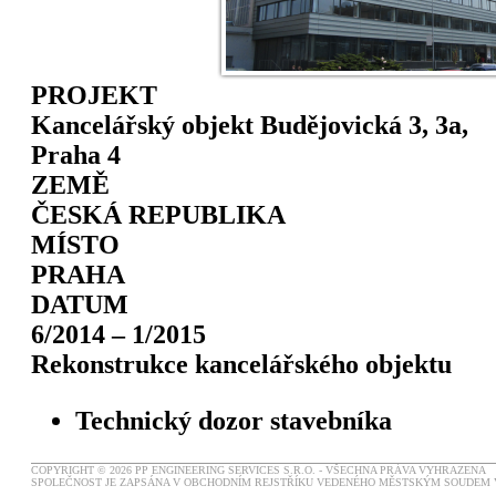
PROJEKT
Kancelářský objekt Budějovická 3, 3a,
Praha 4
ZEMĚ
ČESKÁ REPUBLIKA
MÍSTO
PRAHA
DATUM
6/2014 – 1/2015
Rekonstrukce kancelářského objektu
Technický dozor stavebníka
COPYRIGHT © 2026 PP ENGINEERING SERVICES S.R.O. - VŠECHNA PRÁVA VYHRAZENA
SPOLEČNOST JE ZAPSÁNA V OBCHODNÍM REJSTŘÍKU VEDENÉHO MĚSTSKÝM SOUDEM V P