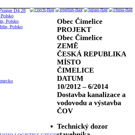
k Prague D4 28
, Polsko
Obec Čimelice
in, Polsko
blin, Polsko
PROJEKT
Obec Čimelice
ZEMĚ
ČESKÁ REPUBLIKA
MÍSTO
ČIMELICE
DATUM
ěmecko
10/2012 – 6/2014
Dostavba kanalizace a
vodovodu a výstavba
ČOV
Technický dozor
stavebníka