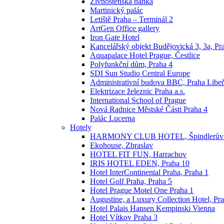
Živnostenská banka
Martinický palác
Letiště Praha – Terminál 2
ArtGen Office gallery
Iron Gate Hotel
Kancelářský objekt Budějovická 3, 3a, Pr
Aquapalace Hotel Prague, Čestlice
Polyfunkční dům, Praha 4
SDI Sun Studio Central Europe
Administrativní budova BBC, Praha Libe
Elektrizace železnic Praha a.s.
International School of Prague
Nová Radnice Městské Části Praha 4
Palác Lucerna
Hotely
HARMONY CLUB HOTEL, Špindlerův
Ekohouse, Zbraslav
HOTEL FIT FUN, Harrachov
IRIS HOTEL EDEN, Praha 10
Hotel InterContinental Praha, Praha 1
Hotel Golf Praha, Praha 5
Hotel Prague Motel One Praha 1
Augustine, a Luxury Collection Hotel, Pr
Hotel Palais Hansen Kempinski Vienna
Hotel Vítkov Praha 3