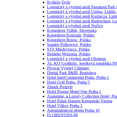
Kvítkův Dvůr
Logistický a výrobní areál Panattoni Par
Logistický a výrobní areál Unijna, Lublin
Logistický a výrobní areál Kuźnicza, Lubl
Logistický a výrobní areál Budowlana, Lu
Logistický a výrobní areál Nučice
Kongsberg Vráble, Slovensko
Kongsberg Koluszki, Polsko
Kongsberg Brzesc, Polsko
Sanden Polkowice, Polsko
STS Miedzyrzecz, Polsko
Benteler Wrzesnia, Polsko
Logistický a výrobní areál Olomouc
AL-KO Großkötz, Spolková republika N
Pivovar Vysoký Chlumec
Digital Park ΙΙ&ΙΙΙ, Bratislava
Hotel InterContinental Praha, Praha 1
Hotel Golf Praha, Praha 5
Zámek Protivín
Hotel Prague Motel One Praha 1
Augustine, a Luxury Collection Hotel, Pr
Hotel Palais Hansen Kempinski Vienna
Hotel Vítkov Praha 3
Administrativní objekt Praha 10
FLORENTINUM