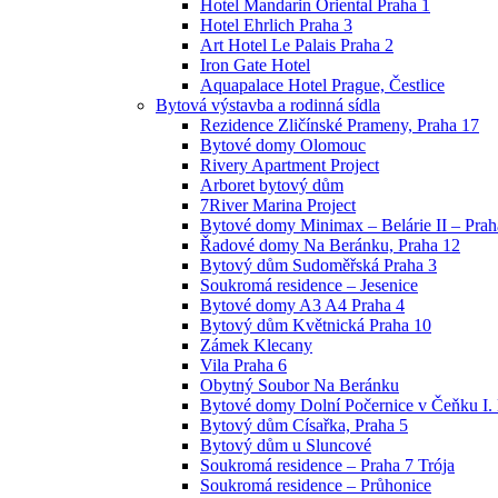
Hotel Mandarin Oriental Praha 1
Hotel Ehrlich Praha 3
Art Hotel Le Palais Praha 2
Iron Gate Hotel
Aquapalace Hotel Prague, Čestlice
Bytová výstavba a rodinná sídla
Rezidence Zličínské Prameny, Praha 17
Bytové domy Olomouc
Rivery Apartment Project
Arboret bytový dům
7River Marina Project
Bytové domy Minimax – Belárie II – Prah
Řadové domy Na Beránku, Praha 12
Bytový dům Sudoměřská Praha 3
Soukromá residence – Jesenice
Bytové domy A3 A4 Praha 4
Bytový dům Květnická Praha 10
Zámek Klecany
Vila Praha 6
Obytný Soubor Na Beránku
Bytové domy Dolní Počernice v Čeňku I.
Bytový dům Císařka, Praha 5
Bytový dům u Sluncové
Soukromá residence – Praha 7 Trója
Soukromá residence – Průhonice