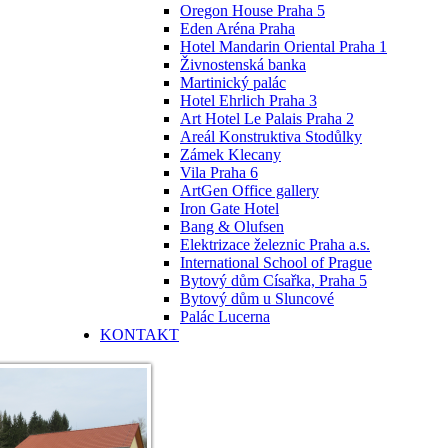
Oregon House Praha 5
Eden Aréna Praha
Hotel Mandarin Oriental Praha 1
Živnostenská banka
Martinický palác
Hotel Ehrlich Praha 3
Art Hotel Le Palais Praha 2
Areál Konstruktiva Stodůlky
Zámek Klecany
Vila Praha 6
ArtGen Office gallery
Iron Gate Hotel
Bang & Olufsen
Elektrizace železnic Praha a.s.
International School of Prague
Bytový dům Císařka, Praha 5
Bytový dům u Sluncové
Palác Lucerna
KONTAKT