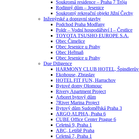
Soukromá residence – Praha 7 Trója
Rodinný dům – Jesenice
Soukromý rekreační objekt Jižní Čechy
Inženýrské a dopravní stavby
Podchod Praha Modřany
Poldr – Vodní hospodářství I – Čestlice
TOYOTA TSUSHO EUROPE S.A.
Obec Čimelice
Obec Jesenice u Prahy
Obec Heřmaň
Obec Jesenice u Prahy
Due Diligence
HARMONY CLUB HOTEL, Špindlerův
Ekohouse, Zbraslav
HOTEL FIT FUN, Harrachov
Bytové domy Olomouc
Rivery Apartment Project
Arboret bytový dům
7River Marina Project
Bytový dům Sudoměřská Praha 3
ARGO ALPHA, Praha 6
CUBE Office Center Prague 6
Celetná 9, Praha 1
ABC, Letiště Praha
Celetná 7, Praha 1