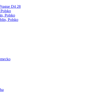
k Prague D4 28
, Polsko
in, Polsko
blin, Polsko
ěmecko
aha