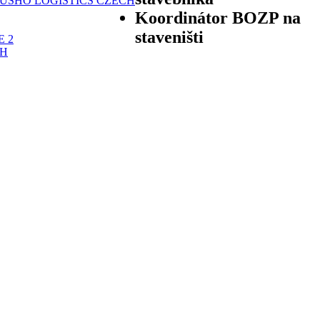
SUSHO LOGISTICS CZECH
Koordinátor BOZP na
staveništi
E 2
CH