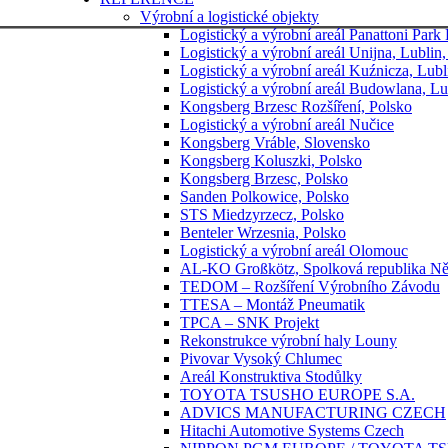
Výrobní a logistické objekty
Logistický a výrobní areál Panattoni Par
Logistický a výrobní areál Unijna, Lublin
Logistický a výrobní areál Kuźnicza, Lubl
Logistický a výrobní areál Budowlana, Lu
Kongsberg Brzesc Rozšíření, Polsko
Logistický a výrobní areál Nučice
Kongsberg Vráble, Slovensko
Kongsberg Koluszki, Polsko
Kongsberg Brzesc, Polsko
Sanden Polkowice, Polsko
STS Miedzyrzecz, Polsko
Benteler Wrzesnia, Polsko
Logistický a výrobní areál Olomouc
AL-KO Großkötz, Spolková republika N
TEDOM – Rozšíření Výrobního Závodu
TTESA – Montáž Pneumatik
TPCA – SNK Projekt
Rekonstrukce výrobní haly Louny
Pivovar Vysoký Chlumec
Areál Konstruktiva Stodůlky
TOYOTA TSUSHO EUROPE S.A.
ADVICS MANUFACTURING CZECH
Hitachi Automotive Systems Czech