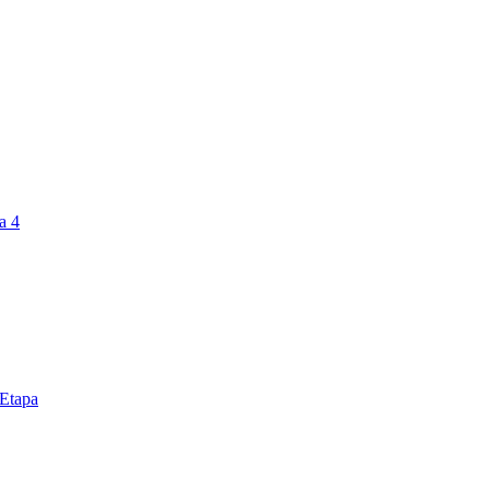
a 4
 Etapa