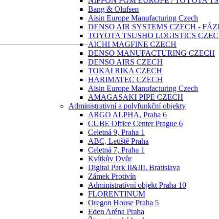
NIPPON PGM EUROPE / TOYOTA T
Bang & Olufsen
Aisin Europe Manufacturing Czech
DENSO AIR SYSTEMS CZECH - FÁZ
TOYOTA TSUSHO LOGISTICS CZE
AICHI MAGFINE CZECH
DENSO MANUFACTURING CZECH
DENSO AIRS CZECH
TOKAI RIKA CZECH
HARIMATEC CZECH
Aisin Europe Manufacturing Czech
AMAGASAKI PIPE CZECH
Administrativní a polyfunkční objekty
ARGO ALPHA, Praha 6
CUBE Office Center Prague 6
Celetná 9, Praha 1
ABC, Letiště Praha
Celetná 7, Praha 1
Kvítkův Dvůr
Digital Park ΙΙ&ΙΙΙ, Bratislava
Zámek Protivín
Administrativní objekt Praha 10
FLORENTINUM
Oregon House Praha 5
Eden Aréna Praha