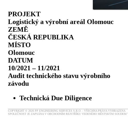
PROJEKT
Logistický a výrobní areál Olomouc
ZEMĚ
ČESKÁ REPUBLIKA
MÍSTO
Olomouc
DATUM
10/2021 – 11/2021
Audit technického stavu výrobního
závodu
Technická Due Diligence
COPYRIGHT © 2026 PP ENGINEERING SERVICES S.R.O. - VŠECHNA PRÁVA VYHRAZENA
SPOLEČNOST JE ZAPSÁNA V OBCHODNÍM REJSTŘÍKU VEDENÉHO MĚSTSKÝM SOUDEM V P