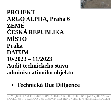
PROJEKT
ARGO ALPHA, Praha 6
ZEMĚ
ČESKÁ REPUBLIKA
MÍSTO
Praha
DATUM
10/2023 – 11/2023
Audit technického stavu
administrativního objektu
Technická Due Diligence
COPYRIGHT © 2026 PP ENGINEERING SERVICES S.R.O. - VŠECHNA PRÁVA VYHRAZENA
SPOLEČNOST JE ZAPSÁNA V OBCHODNÍM REJSTŘÍKU VEDENÉHO MĚSTSKÝM SOUDEM V P