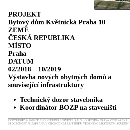
PROJEKT
Bytový dům Květnická Praha 10
ZEMĚ
ČESKÁ REPUBLIKA
MÍSTO
Praha
DATUM
02/2018 – 10/2019
Výstavba nových obytných domů a
související infrastruktury
Technický dozor stavebníka
Koordinátor BOZP na staveništi
COPYRIGHT © 2026 PP ENGINEERING SERVICES S.R.O. - VŠECHNA PRÁVA VYHRAZENA
SPOLEČNOST JE ZAPSÁNA V OBCHODNÍM REJSTŘÍKU VEDENÉHO MĚSTSKÝM SOUDEM V P